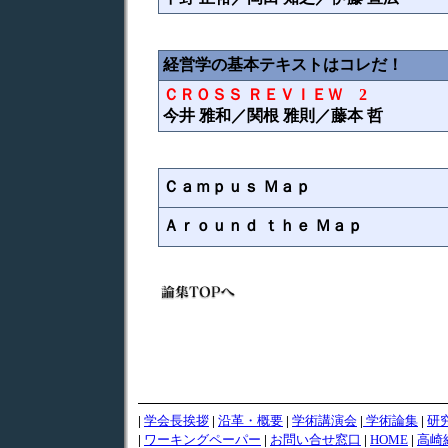
経営学の基本テキストはコレだ！
ＣＲＯＳＳ ＲＥＶＩＥＷ 2
今井 雅和／関根 雅則／藤本 哲
Ｃａｍｐｕｓ Ｍａｐ
Ａｒｏｕｎｄ ｔｈｅ Ｍａｐ
|
学会長挨拶
|
沿革・概要
|
学術講演会
|
学術論集
|
研
|
ワーキングペーパー
|
お問い合せ窓口
|
HOME
|
高崎