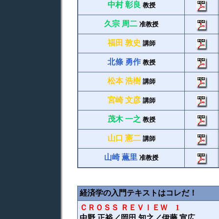
中村 彰良
教授
久宗 周二
准教授
福田 敦史
講師
北條 勇作
教授
松本 浩樹
講師
宮崎 文彦
講師
茂木 一之
教授
山口 憲二
講師
山崎 薫里
准教授
経済学の入門テキストはコレだ！
ＣＲＯＳＳ ＲＥＶＩＥＷ 1
中野 正裕
／岡田 知之／伊藤 宣広