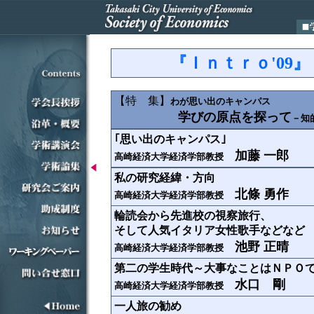
『Ｉｎｔｒｏ'09』
【特 集】
わが思い出のキャンパス
学びの原点を探って
－知
｢思い出のキャンパス｣
加藤 一郎
高崎経済大学経済学部教授
私の研究経緯・方向
北條 勇作
高崎経済大学経済学部教授
輪読会から先進校の視察旅行、
そして人気イタリア女性歌手などなど
池
野 正晴
高崎経済大学経済学部教授
第二の学生時代～大事なことはＮＰＯ
水口 剛
高崎経済大学経済学部教授
一人旅の勧め