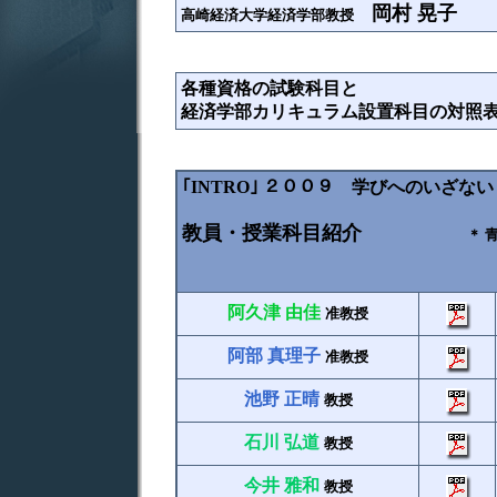
岡村 晃子
高崎経済大学経済学部教授
各種資格の試験科目と
経済学部カリキュラム設置科目の対照
｢INTRO｣ ２００９ 学びへのいざない
教員・授業科目紹介
＊ 
＊ 緑色…経営
阿久津 由佳
准教授
阿部 真理子
准教授
池野 正晴
教授
石川 弘道
教授
今井 雅和
教授