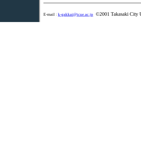
©2001 Takasaki City U
E-mail :
k-gakkai@tcue.ac.jp