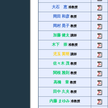
大石 恵
准教授
岡田 和彦
教授
岡村 晃子
教授
加藤 健太
講師
木下 崇
准教授
児玉 英明
講師
佐々木 茂
教授
関根 雅則
教授
高橋 章
教授
田中 久夫
教授
内藤 まゆみ
准教授