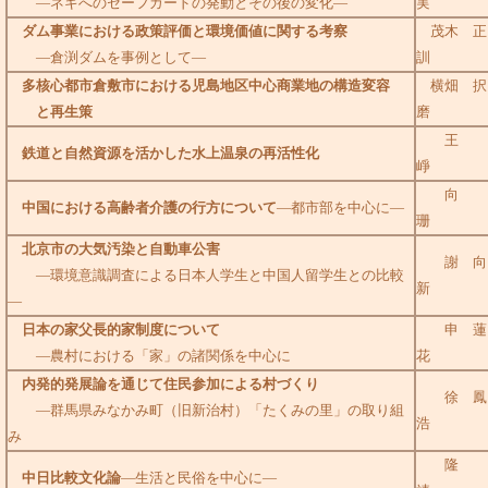
―ネギへのセーフガードの発動とその後の変化―
実
ダム事業における政策評価と環境価値に関する考察
茂木 正
―倉渕ダムを事例として―
訓
多核心都市倉敷市における児島地区中心商業地の構造変容
横畑 択
と再生策
磨
王
鉄道と自然資源を活かした水上温泉の再活性化
崢
向
中国における高齢者介護の行方について
―都市部を中心に―
珊
北京市の大気汚染と自動車公害
謝 向
―環境意識調査による日本人学生と中国人留学生との比較
新
―
日本の家父長的家制度について
申 蓮
―農村における「家」の諸関係を中心に
花
内発的発展論を通じて住民参加による村づくり
徐 鳳
―群馬県みなかみ町（旧新治村）「たくみの里」の取り組
浩
み
隆
中日比較文化論
―生活と民俗を中心に―