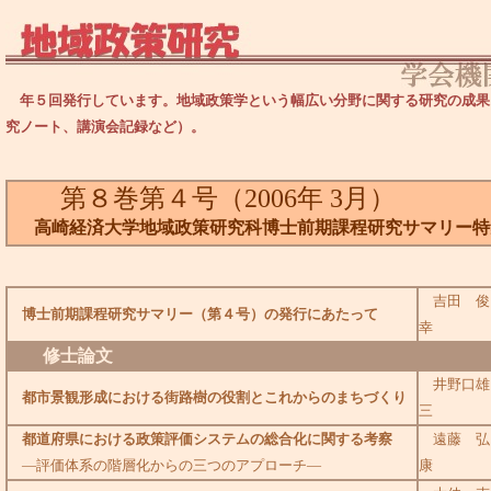
年５回発行しています。地域政策学という幅広い分野に関する研究の成果
究ノート、講演会記録など）。
第８巻第４号（2006年 3月）
高崎経済大学地域政策研究科博士前期課程研究サマリー特
吉田 俊
博士前期課程研究サマリー（第４号）の発行にあたって
幸
修士論文
井野口雄
都市景観形成における街路樹の役割とこれからのまちづくり
三
都道府県における政策評価システムの総合化に関する考察
遠藤 弘
―評価体系の階層化からの三つのアプローチ―
康