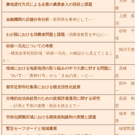
大仲 克
農地貸付方式による企業の農業参入の現状と課題
俊
上西 英
金融機関の店舗分布分析
―群馬県を事例として―
治
杉村 千
わが国における消費者問題と課題
―消費者教育を中心に―
佳
幼保一元化についての考察
関川千恵
―構造改革特別区域「幼保一元化」の検証から見えてくるこ
美
と―
地域における地産地消の取り組みの中で小麦に対する問題に
高橋
ついて
―「農林61号」から「きぬの波」へと―
忠
田中 慎
都市近郊寺社集落における観光活性化政策
一
分権的自治体経営のための政策評価適用に関する研究
萩原 和
―計画と予算の連携・統合を踏まえて―
宏
福本 慎
市街化調整区域における開発規制緩和の実態と課題
吾
暫定セーフガードと地域農業
味曽野真