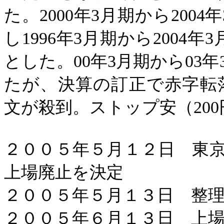
た。
2000
年
3
月期から
2004
年
し
1996
年
3
月期から
2004
年
3
とした。
00
年
3
月期から
03
年
たが、決算の訂正で赤字転
文が殺到。ストップ安（
200
２００５年５月１２日 東
上場廃止を決定
２００５年５月１３日 整
２００５年６月１３日 上