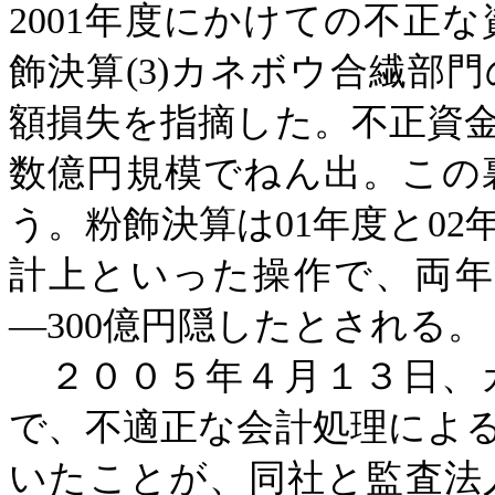
2001
年度にかけての不正な
飾決算
(3)
カネボウ合繊部門
額損失を指摘した。不正資
数億円規模でねん出。この
う。粉飾決算は
01
年度と
02
計上といった操作で、両年
―
300
億円隠したとされる。
２００５年４月１３日、
で、不適正な会計処理によ
いたことが、同社と監査法